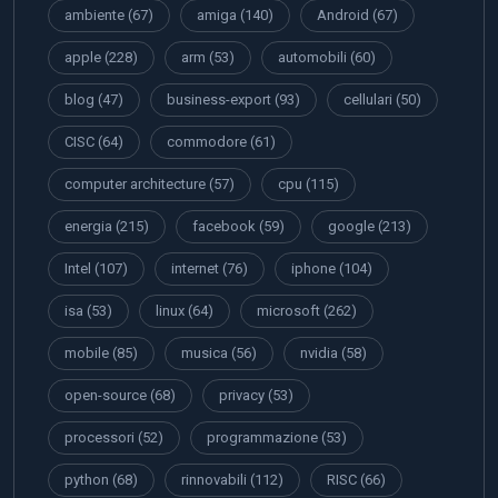
ambiente
(67)
amiga
(140)
Android
(67)
apple
(228)
arm
(53)
automobili
(60)
blog
(47)
business-export
(93)
cellulari
(50)
CISC
(64)
commodore
(61)
computer architecture
(57)
cpu
(115)
energia
(215)
facebook
(59)
google
(213)
Intel
(107)
internet
(76)
iphone
(104)
isa
(53)
linux
(64)
microsoft
(262)
mobile
(85)
musica
(56)
nvidia
(58)
open-source
(68)
privacy
(53)
processori
(52)
programmazione
(53)
python
(68)
rinnovabili
(112)
RISC
(66)