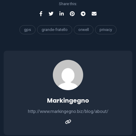
Share this:
gps
grande-fratello
orwell
privacy
Markingegno
http://www.markingegno.biz/blog/about/