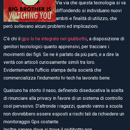
Via via che questa tecnologia si va
diffondendo si individuano nuovi
ambiti e finalità di utilizzo, che
però sollevano alcuni problemi ed implicazioni.
C’è chi il
gps lo ha integrato nel giubbotto
, a disposizione di
genitori tecnologici quanto apprensivi, per tracciare i
movimenti dei figli. Se ne è parlato da più parti, e a dire la
verità con articoli curiosamente simili tra loro.
Evidentemente l’ufficio stampa della società che
commercializza l’indumento hi-tech ha lavorato bene.
Qualcuno ha storto il naso, definendo diseducativa la scelta
di rinunciare alla privacy in favore di un sistema di controllo
così pervasivo. D’altronde i ragazzi, quando vanno a scuola
non dovrebbero essere esposti a rischi tali da richiedere un
monitoraggio Gps costante.
Inoltre sapere dove si trova il giubbotto non