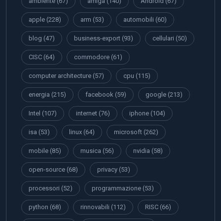
ambiente
(67)
amiga
(140)
Android
(67)
apple
(228)
arm
(53)
automobili
(60)
blog
(47)
business-export
(93)
cellulari
(50)
CISC
(64)
commodore
(61)
computer architecture
(57)
cpu
(115)
energia
(215)
facebook
(59)
google
(213)
Intel
(107)
internet
(76)
iphone
(104)
isa
(53)
linux
(64)
microsoft
(262)
mobile
(85)
musica
(56)
nvidia
(58)
open-source
(68)
privacy
(53)
processori
(52)
programmazione
(53)
python
(68)
rinnovabili
(112)
RISC
(66)