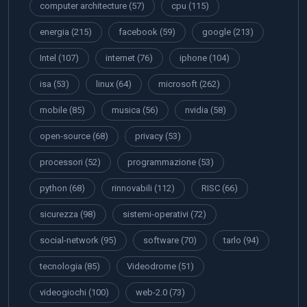
computer architecture
(57)
cpu
(115)
energia
(215)
facebook
(59)
google
(213)
Intel
(107)
internet
(76)
iphone
(104)
isa
(53)
linux
(64)
microsoft
(262)
mobile
(85)
musica
(56)
nvidia
(58)
open-source
(68)
privacy
(53)
processori
(52)
programmazione
(53)
python
(68)
rinnovabili
(112)
RISC
(66)
sicurezza
(98)
sistemi-operativi
(72)
social-network
(95)
software
(70)
tarlo
(94)
tecnologia
(85)
Videodrome
(51)
videogiochi
(100)
web-2.0
(73)