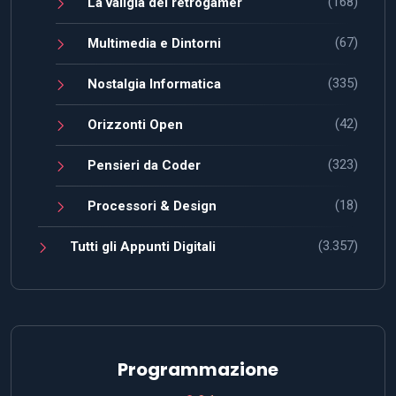
(168)
La valigia del retrogamer
(67)
Multimedia e Dintorni
(335)
Nostalgia Informatica
(42)
Orizzonti Open
(323)
Pensieri da Coder
(18)
Processori & Design
(3.357)
Tutti gli Appunti Digitali
Programmazione