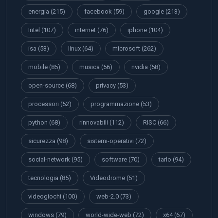
energia
(215)
facebook
(59)
google
(213)
Intel
(107)
internet
(76)
iphone
(104)
isa
(53)
linux
(64)
microsoft
(262)
mobile
(85)
musica
(56)
nvidia
(58)
open-source
(68)
privacy
(53)
processori
(52)
programmazione
(53)
python
(68)
rinnovabili
(112)
RISC
(66)
sicurezza
(98)
sistemi-operativi
(72)
social-network
(95)
software
(70)
tarlo
(94)
tecnologia
(85)
Videodrome
(51)
videogiochi
(100)
web-2.0
(73)
windows
(79)
world-wide-web
(72)
x64
(67)