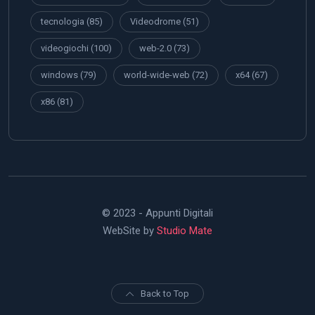
tecnologia
(85)
Videodrome
(51)
videogiochi
(100)
web-2.0
(73)
windows
(79)
world-wide-web
(72)
x64
(67)
x86
(81)
© 2023 - Appunti Digitali
WebSite by
Studio Mate
Back to Top