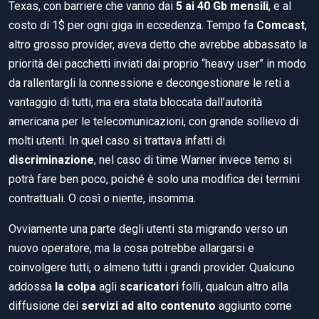
Texas, con barriere che vanno dai
5 ai 40 Gb mensili
, e al
costo di 1$ per ogni giga in eccedenza. Tempo fa
Comcast
,
altro grosso provider, aveva detto che avrebbe abbassato la
priorità dei pacchetti inviati dai proprio “heavy user” in modo
da rallentargli la connessione e decongestionare le reti a
vantaggio di tutti, ma era stata bloccata dall’autorità
americana per le telecomunicazioni, con grande sollievo di
molti utenti. In quel caso si trattava infatti di
discriminazione
, nel caso di time Warner invece temo si
potrà fare ben poco, poiché è solo una modifica dei termini
contrattuali. O così o niente, insomma.
Ovviamente una parte degli utenti sta migrando verso un
nuovo operatore, ma la cosa potrebbe allargarsi e
coinvolgere tutti, o almeno tutti i grandi provider. Qualcuno
addossa
la colpa
agli
scaricatori
folli, qualcun altro alla
diffusione dei
servizi ad alto contenuto
aggiunto come