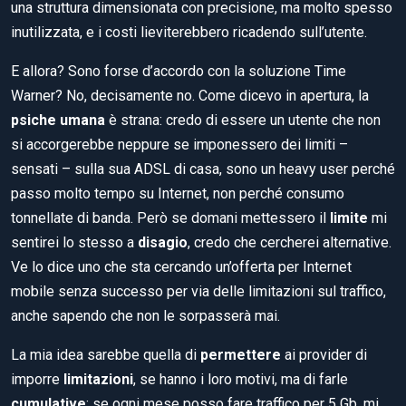
una struttura dimensionata con precisione, ma molto spesso
inutilizzata, e i costi lieviterebbero ricadendo sull’utente.
E allora? Sono forse d’accordo con la soluzione Time
Warner? No, decisamente no. Come dicevo in apertura, la
psiche umana
è strana: credo di essere un utente che non
si accorgerebbe neppure se imponessero dei limiti –
sensati – sulla sua ADSL di casa, sono un heavy user perché
passo molto tempo su Internet, non perché consumo
tonnellate di banda. Però se domani mettessero il
limite
mi
sentirei lo stesso a
disagio
, credo che cercherei alternative.
Ve lo dice uno che sta cercando un’offerta per Internet
mobile senza successo per via delle limitazioni sul traffico,
anche sapendo che non le sorpasserà mai.
La mia idea sarebbe quella di
permettere
ai provider di
imporre
limitazioni
, se hanno i loro motivi, ma di farle
cumulative
: se ogni mese posso fare traffico per 5 Gb, mi