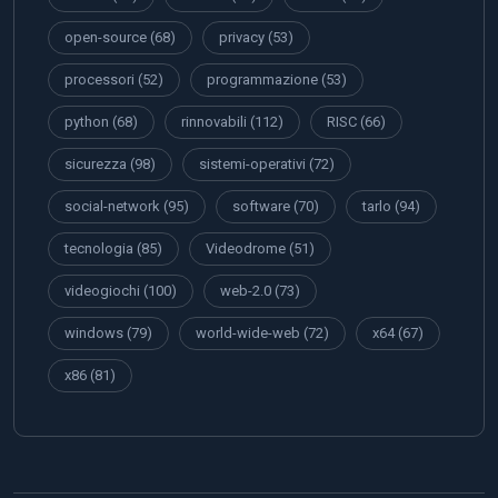
open-source
(68)
privacy
(53)
processori
(52)
programmazione
(53)
python
(68)
rinnovabili
(112)
RISC
(66)
sicurezza
(98)
sistemi-operativi
(72)
social-network
(95)
software
(70)
tarlo
(94)
tecnologia
(85)
Videodrome
(51)
videogiochi
(100)
web-2.0
(73)
windows
(79)
world-wide-web
(72)
x64
(67)
x86
(81)