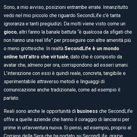
Sono, a mio avviso, posizioni entrambe errate. Innanzitutto
vedo nel mio piccolo che riguardo SecondLife c’è tanta
ignoranza e tanti pregiudizi. Da molti viene visto come un
gioco
, altri fanno la banale battuta “è qualcosa da sfigati che
non hanno una real life” per proseguire con altre amenità più
o meno grottesche. In realtà
SecondLife è un mondo
online tutt’altro che virtuale
, dato che è composto da
avatar che, almeno per ora, corrispondono ad esseri umani.
L’interazione con essi è quindi reale, concreta, tangibile e
sperimentabile attraverso metodi e linguaggi di
comunicazione anche tradizionale, come ad esempio il
parlato.
Reali sono anche le opportunità di
business
che SecondLife
offre a quelle aziende che hanno il coraggio di lanciarsi per
prime in un’avventura nuova. Si pensi, ad esempio, proprio al
Corriere della Sera che ha portato su SecondLife, grazie