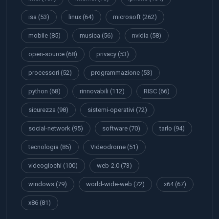
isa
(53)
linux
(64)
microsoft
(262)
mobile
(85)
musica
(56)
nvidia
(58)
open-source
(68)
privacy
(53)
processori
(52)
programmazione
(53)
python
(68)
rinnovabili
(112)
RISC
(66)
sicurezza
(98)
sistemi-operativi
(72)
social-network
(95)
software
(70)
tarlo
(94)
tecnologia
(85)
Videodrome
(51)
videogiochi
(100)
web-2.0
(73)
windows
(79)
world-wide-web
(72)
x64
(67)
x86
(81)