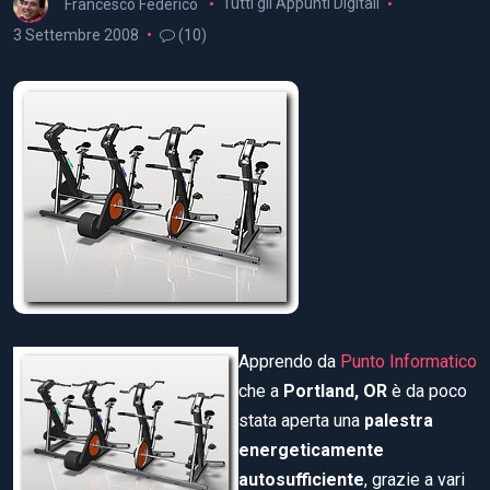
Francesco Federico
Tutti gli Appunti Digitali
3 Settembre 2008
(10)
Apprendo da
Punto Informatico
che a
Portland, OR
è da poco
stata aperta una
palestra
energeticamente
autosufficiente
, grazie a vari