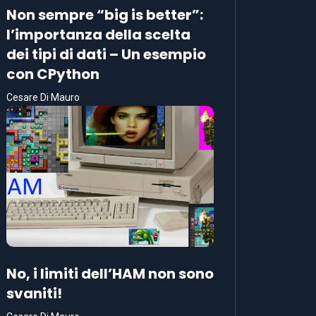
Non sempre “big is better”:
l’importanza della scelta
dei tipi di dati – Un esempio
con CPython
Cesare Di Mauro
No, i limiti dell’HAM non sono
svaniti!