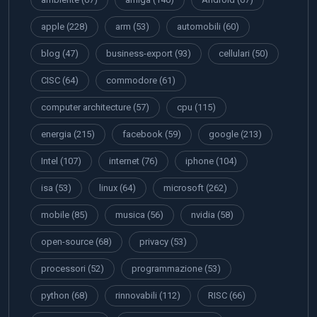
apple
(228)
arm
(53)
automobili
(60)
blog
(47)
business-export
(93)
cellulari
(50)
CISC
(64)
commodore
(61)
computer architecture
(57)
cpu
(115)
energia
(215)
facebook
(59)
google
(213)
Intel
(107)
internet
(76)
iphone
(104)
isa
(53)
linux
(64)
microsoft
(262)
mobile
(85)
musica
(56)
nvidia
(58)
open-source
(68)
privacy
(53)
processori
(52)
programmazione
(53)
python
(68)
rinnovabili
(112)
RISC
(66)