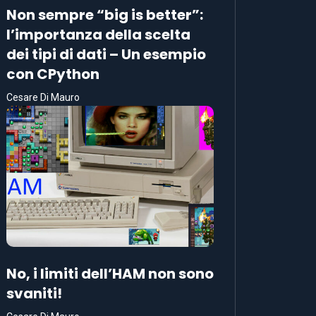
Non sempre “big is better”:
l’importanza della scelta
dei tipi di dati – Un esempio
con CPython
Cesare Di Mauro
No, i limiti dell’HAM non sono
svaniti!