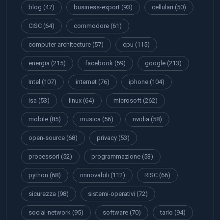
blog
(47)
business-export
(93)
cellulari
(50)
CISC
(64)
commodore
(61)
computer architecture
(57)
cpu
(115)
energia
(215)
facebook
(59)
google
(213)
Intel
(107)
internet
(76)
iphone
(104)
isa
(53)
linux
(64)
microsoft
(262)
mobile
(85)
musica
(56)
nvidia
(58)
open-source
(68)
privacy
(53)
processori
(52)
programmazione
(53)
python
(68)
rinnovabili
(112)
RISC
(66)
sicurezza
(98)
sistemi-operativi
(72)
social-network
(95)
software
(70)
tarlo
(94)