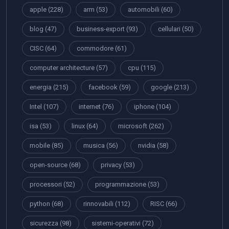
apple
(228)
arm
(53)
automobili
(60)
blog
(47)
business-export
(93)
cellulari
(50)
CISC
(64)
commodore
(61)
computer architecture
(57)
cpu
(115)
energia
(215)
facebook
(59)
google
(213)
Intel
(107)
internet
(76)
iphone
(104)
isa
(53)
linux
(64)
microsoft
(262)
mobile
(85)
musica
(56)
nvidia
(58)
open-source
(68)
privacy
(53)
processori
(52)
programmazione
(53)
python
(68)
rinnovabili
(112)
RISC
(66)
sicurezza
(98)
sistemi-operativi
(72)