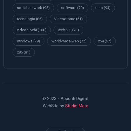
social-network
(95)
software
(70)
tarlo
(94)
tecnologia
(85)
Videodrome
(51)
videogiochi
(100)
web-2.0
(73)
windows
(79)
world-wide-web
(72)
x64
(67)
x86
(81)
© 2023 - Appunti Digitali
WebSite by
Studio Mate