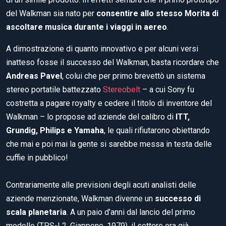
del Walkman sia nato per
consentire allo stesso Morita di
ascoltare musica durante i viaggi in aereo
.
A dimostrazione di quanto innovativo e per alcuni versi
inatteso fosse il successo del Walkman, basta ricordare che
Andreas Pavel
, colui che per primo brevettò un sistema
stereo portatile battezzato
Stereobelt
– a cui Sony fu
costretta a pagare royalty e cedere il titolo di inventore del
Walkman – lo propose ad aziende del calibro di
ITT,
Grundig, Philips e Yamaha
, le quali rifiutarono obiettando
che mai e poi mai la gente si sarebbe messa in testa delle
cuffie in pubblico!
Contrariamente alle previsioni degli acuti analisti delle
aziende menzionate, Walkman divenne un
successo di
scala planetaria
. A un paio d’anni dal lancio del primo
modello (TPS-L2, Giappone, 1979), il settore era già