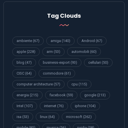
Tag Clouds
ambiente
(67)
amiga
(140)
Android
(67)
apple
(228)
arm
(53)
automobili
(60)
blog
(47)
business-export
(93)
cellulari
(50)
CISC
(64)
commodore
(61)
computer architecture
(57)
cpu
(115)
energia
(215)
facebook
(59)
google
(213)
Intel
(107)
internet
(76)
iphone
(104)
isa
(53)
linux
(64)
microsoft
(262)
mobile
(85)
musica
(56)
nvidia
(58)