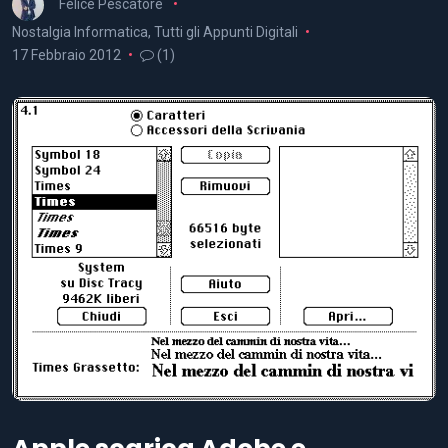
Felice Pescatore
Nostalgia Informatica
,
Tutti gli Appunti Digitali
17 Febbraio 2012
(1)