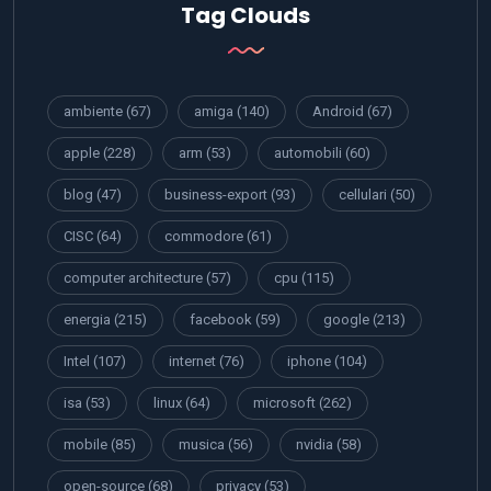
Tag Clouds
ambiente
(67)
amiga
(140)
Android
(67)
apple
(228)
arm
(53)
automobili
(60)
blog
(47)
business-export
(93)
cellulari
(50)
CISC
(64)
commodore
(61)
computer architecture
(57)
cpu
(115)
energia
(215)
facebook
(59)
google
(213)
Intel
(107)
internet
(76)
iphone
(104)
isa
(53)
linux
(64)
microsoft
(262)
mobile
(85)
musica
(56)
nvidia
(58)
open-source
(68)
privacy
(53)