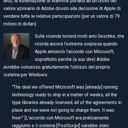
Anzi, le esternazione di
Warnock
portano ad un crollo del
valore azionario di Adobe dovuto alla decisione di Apple di
vendere tutte le relative partecipazioni (per un valore di 79
milioni di dollari).
Sulla vicenda tornerà molti anni Geschke, che
ricorda ancora l’estrema sorpresa quando
Apple annunciò l’accordo con Microsoft,
soprattutto perché (a suo dire) Adobe
avrebbe concesso gratuitamente l’utilizzo del proprio
sistema per Windows:
“The deal we offered Microsoft was [already] running
technology ready to ship in a matter of weeks, all the
type libraries already licensed, all of the agreements in
place and we were not going to charge them. It was
free!” [L’accordo con Microsoft era praticamente
raggiunto e il sistema [PostScript] sarebbe stato