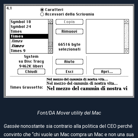
Font/DA Mover utility del Mac
Gassèe
nonostante sia contrario alla politica del CEO perché
convinto che “chi vuole un Mac compra un Mac e non una sua