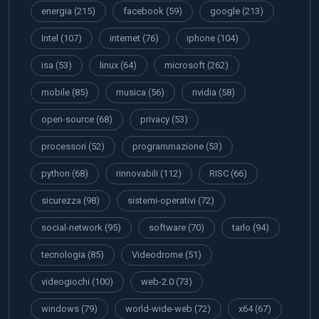
energia
(215)
facebook
(59)
google
(213)
Intel
(107)
internet
(76)
iphone
(104)
isa
(53)
linux
(64)
microsoft
(262)
mobile
(85)
musica
(56)
nvidia
(58)
open-source
(68)
privacy
(53)
processori
(52)
programmazione
(53)
python
(68)
rinnovabili
(112)
RISC
(66)
sicurezza
(98)
sistemi-operativi
(72)
social-network
(95)
software
(70)
tarlo
(94)
tecnologia
(85)
Videodrome
(51)
videogiochi
(100)
web-2.0
(73)
windows
(79)
world-wide-web
(72)
x64
(67)