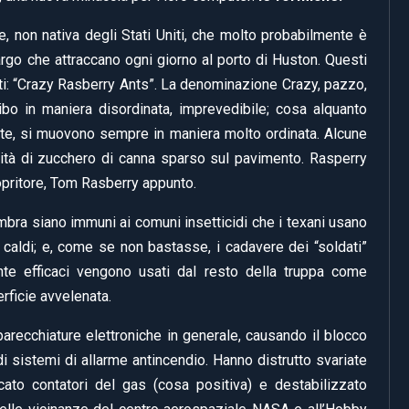
, non nativa degli Stati Uniti, che molto probabilmente è
rgo che attraccano ogni giorno al porto di Huston. Questi
ati: “Crazy Rasberry Ants”. La denominazione Crazy, pazzo,
ibo in maniera disordinata, imprevedibile; cosa alquanto
nte, si muovono sempre in maniera molto ordinata. Alcune
ità di zucchero di canna sparso sul pavimento. Rasperry
opritore, Tom Rasberry appunto.
ra siano immuni ai comuni insetticidi che i texani usano
e caldi; e, come se non bastasse, i cadavere dei “soldati”
nte efficaci vengono usati dal resto della truppa come
rficie avvelenata.
pparecchiature elettroniche in generale, causando il blocco
 sistemi di allarme antincendio. Hanno distrutto svariate
ccato contatori del gas (cosa positiva) e destabilizzato