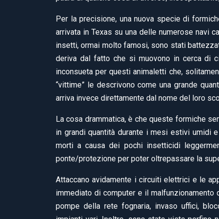
Per la precisione, una nuova specie di formiche
arrivata in Texas su una delle numerose navi ca
insetti, ormai molto famosi, sono stati battezz
deriva dal fatto che si muovono in cerca di c
inconsueta per questi animaletti che, solitame
“vittime” le descrivono come una grande quant
arriva invece direttamente dal nome del loro sc
La cosa drammatica, è che queste formiche semb
in grandi quantità durante i mesi estivi umidi 
morti a causa dei pochi insetticidi leggerme
ponte/protezione per poter oltrepassare la supe
Attaccano avidamente i circuiti elettrici e le a
immediato di computer e il malfunzionamento di
pompe della rete fognaria, invaso uffici, blo