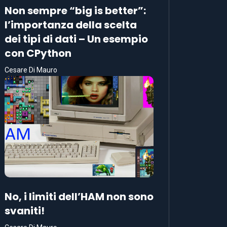
Non sempre “big is better”:
l’importanza della scelta
dei tipi di dati – Un esempio
con CPython
Cesare Di Mauro
No, i limiti dell’HAM non sono
svaniti!