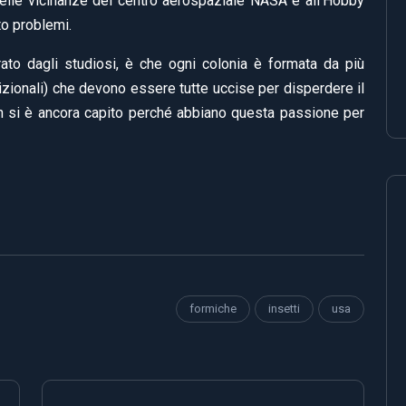
o nelle vicinanze del centro aerospaziale NASA e all’Hobby
to problemi.
rato dagli studiosi, è che ogni colonia è formata da più
izionali) che devono essere tutte uccise per disperdere il
non si è ancora capito perché abbiano questa passione per
formiche
insetti
usa