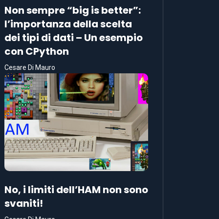
Non sempre “big is better”:
l’importanza della scelta
dei tipi di dati – Un esempio
con CPython
Cesare Di Mauro
No, i limiti dell’HAM non sono
svaniti!