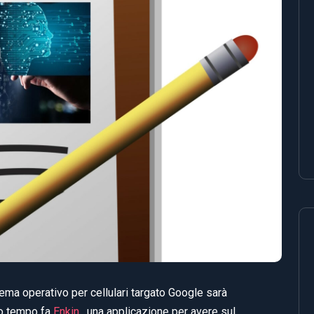
ema operativo per cellulari targato Google sarà
to tempo fa
Enkin
, una applicazione per avere sul