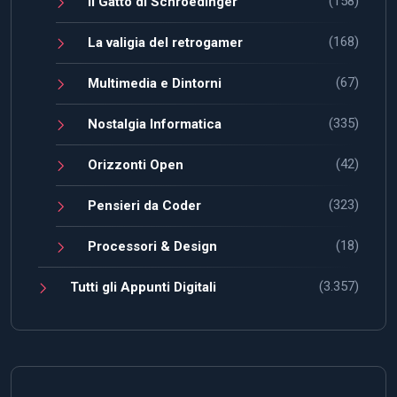
(158)
Il Gatto di Schroedinger
(168)
La valigia del retrogamer
(67)
Multimedia e Dintorni
(335)
Nostalgia Informatica
(42)
Orizzonti Open
(323)
Pensieri da Coder
(18)
Processori & Design
(3.357)
Tutti gli Appunti Digitali