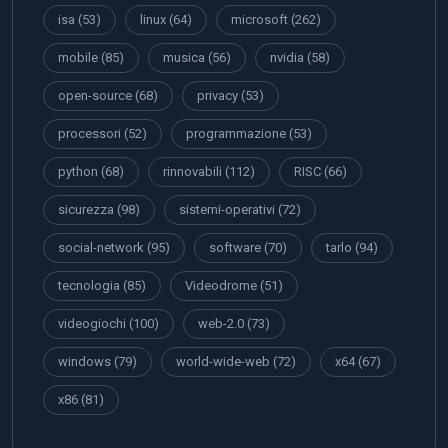
isa
(53)
linux
(64)
microsoft
(262)
mobile
(85)
musica
(56)
nvidia
(58)
open-source
(68)
privacy
(53)
processori
(52)
programmazione
(53)
python
(68)
rinnovabili
(112)
RISC
(66)
sicurezza
(98)
sistemi-operativi
(72)
social-network
(95)
software
(70)
tarlo
(94)
tecnologia
(85)
Videodrome
(51)
videogiochi
(100)
web-2.0
(73)
windows
(79)
world-wide-web
(72)
x64
(67)
x86
(81)