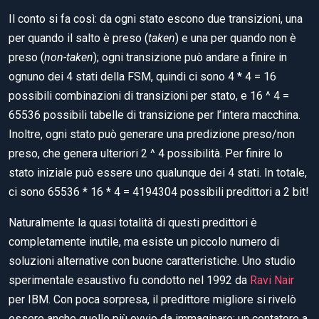
Il conto si fa così: da ogni stato escono due transizioni, una
per quando il salto è preso (
taken
) e una per quando non è
preso (
non-taken
); ogni transizione può andare a finire in
ognuno dei 4 stati della FSM, quindi ci sono 4 * 4 = 16
possibili combinazioni di transizioni per stato, e 16 ^ 4 =
65536 possibili tabelle di transizione per l’intera macchina.
Inoltre, ogni stato può generare una predizione preso/non
preso, che genera ulteriori 2 ^ 4 possibilità. Per finire lo
stato iniziale può essere uno qualunque dei 4 stati. In totale,
ci sono 65536 * 16 * 4 = 4194304 possibili predittori a 2 bit!
Naturalmente la quasi totalità di questi predittori è
completamente inutile, ma esiste un piccolo numero di
soluzioni alternative con buone caratteristiche. Uno studio
sperimentale esaustivo fu condotto nel 1992 da
Ravi Nair
per IBM. Con poca sorpresa, il predittore migliore si rivelò
essere anche quello più ovvio da immaginare: un contatore a