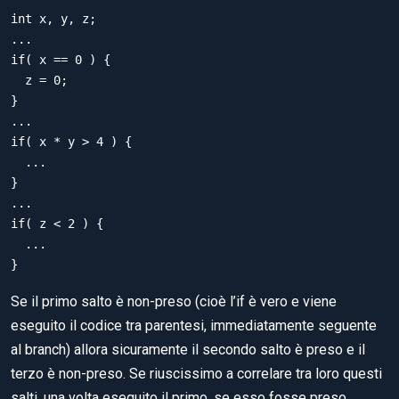
int x, y, z;

...

if( x == 0 ) {

  z = 0;

}

...

if( x * y > 4 ) {

  ...

}

...

if( z < 2 ) {

  ...

}
Se il primo salto è non-preso (cioè l’if è vero e viene
eseguito il codice tra parentesi, immediatamente seguente
al branch) allora sicuramente il secondo salto è preso e il
terzo è non-preso. Se riuscissimo a correlare tra loro questi
salti, una volta eseguito il primo, se esso fosse preso