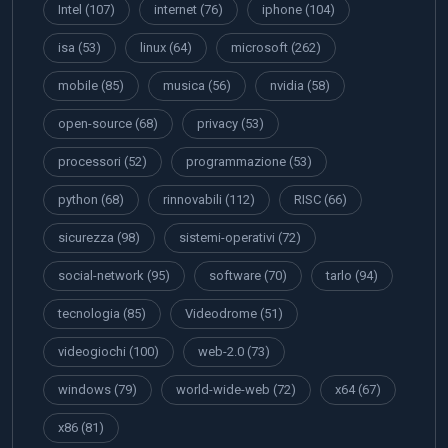
Intel
(107)
internet
(76)
iphone
(104)
isa
(53)
linux
(64)
microsoft
(262)
mobile
(85)
musica
(56)
nvidia
(58)
open-source
(68)
privacy
(53)
processori
(52)
programmazione
(53)
python
(68)
rinnovabili
(112)
RISC
(66)
sicurezza
(98)
sistemi-operativi
(72)
social-network
(95)
software
(70)
tarlo
(94)
tecnologia
(85)
Videodrome
(51)
videogiochi
(100)
web-2.0
(73)
windows
(79)
world-wide-web
(72)
x64
(67)
x86
(81)