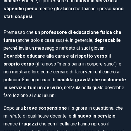
classe
? Ebbene,
il professore è
di nuovo in servizio a
stipendio pieno
mentre
gli alunni che l’hanno ripreso
sono
stati sospesi.
Premesso che
un professore di educazione fisica che
fuma
(anche solo a casa sua) è, in generale,
deprecabile
perché invia un messaggio nefasto ai suoi giovani.
Dovrebbe educare alla cura e al rispetto verso il
proprio corpo
(il famoso “mens sana in corpore sano”), e
non mostrare loro come cercare di farsi venire il cancro ai
polmoni. È in ogni caso di
inaudita gravità che un docente
in servizio fumi in servizio
, nell’aula nella quale dovrebbe
fare lezione ai suoi alunni.
Dopo una
breve sospensione
il signore in questione, che
mi
rifiuto
di qualificare docente, è
di nuovo in servizio
mentre
i ragazzi
che con il cellulare hanno ripreso il