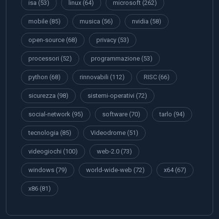
isa
(53)
linux
(64)
microsoft
(262)
mobile
(85)
musica
(56)
nvidia
(58)
open-source
(68)
privacy
(53)
processori
(52)
programmazione
(53)
python
(68)
rinnovabili
(112)
RISC
(66)
sicurezza
(98)
sistemi-operativi
(72)
social-network
(95)
software
(70)
tarlo
(94)
tecnologia
(85)
Videodrome
(51)
videogiochi
(100)
web-2.0
(73)
windows
(79)
world-wide-web
(72)
x64
(67)
x86
(81)