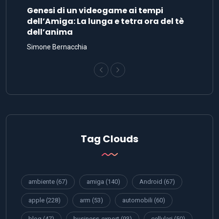
Genesi di un videogame ai tempi
dell’Amiga: La lunga e tetra ora del tè
dell’anima
Simone Bernacchia
Tag Clouds
ambiente
(67)
amiga
(140)
Android
(67)
apple
(228)
arm
(53)
automobili
(60)
blog
(47)
business-export
(93)
cellulari
(50)