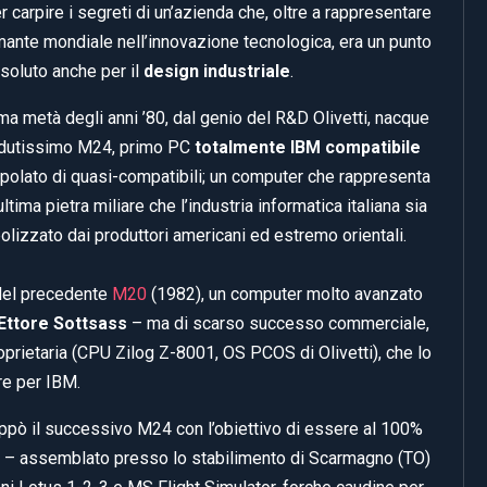
r carpire i segreti di un’azienda che, oltre a rappresentare
mante mondiale nell’innovazione tecnologica, era un punto
ssoluto anche per il
design industriale
.
ima metà degli anni ’80, dal genio del R&D Olivetti, nacque
endutissimo M24, primo PC
totalmente IBM compatibile
polato di quasi-compatibili; un computer che rappresenta
ltima pietra miliare che l’industria informatica italiana sia
polizzato dai produttori americani ed estremo orientali.
 del precedente
M20
(1982), un computer molto avanzato
Ettore Sottsass
– ma di scarso successo commerciale,
oprietaria (CPU Zilog Z-8001, OS PCOS di Olivetti), che lo
re per IBM.
ppò il successivo M24 con l’obiettivo di essere al 100%
ma – assemblato presso lo stabilimento di Scarmagno (TO)