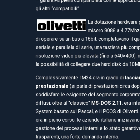
– garantiva piena compatibilità con le applicazi
gli altri “compatibili”.
La dotazione hardware
misero 8088 a 4.77Mhz 
di operare su un bus a 16bit; completavano il qua
seriale e parallela di serie, una tastiera più com
risoluzione video più elevata (fino a 640×400),
la possibilità di collegare due hard disk da 10M
Complessivamente l’M24 era in grado di
lascia
prestazionale
(si parla di prestazioni circa do
soddisfare le esigenze del segmento corporate in
diffusi: oltre al “classico”
MS-DOS 2.11
, era inf
System basato sul Pascal, e il PCOS di Olivetti. 
era in pieno corso, le aziende italiane iniziavano
gestione dei processi interni e lo stato garantiv
trasparenti, una forte domanda interna.