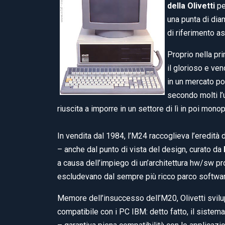
della Olivetti
pe
una punta di dia
di riferimento a
Proprio nella pr
il glorioso e v
in un mercato po
secondo molti l’u
riuscita a imporre in un settore di lì in poi mono
In vendita dal 1984, l’M24 raccoglieva l’eredità
– anche dal punto di vista del design, curato da
a causa dell’impiego di un’architettura hw/sw pr
escludevano dal sempre più ricco parco softwa
Memore dell’insuccesso dell’M20, Olivetti svilu
compatibile con i PC IBM: detto fatto, il siste