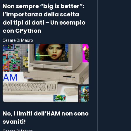
Non sempre “big is better”:
l’importanza della scelta
dei tipi di dati – Un esempio
con CPython
Cesare Di Mauro
No, i limiti dell’HAM non sono
svaniti!