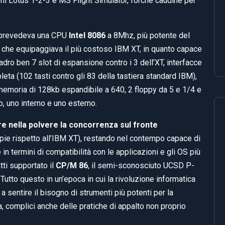
oni Lotus 1-2-3 e MS Flight Simulator, forche caudine per
 prevedeva una CPU
Intel 8086
a 8Mhz, più potente del
che equipaggiava il più costoso IBM XT, in quanto capace
dro ben 7 slot di espansione contro i 3 dell’XT, interfacce
pleta (102 tasti contro gli 83 della tastiera standard IBM),
 memoria di 128kb espandibile a 640, 2 floppy da 5 e 1/4 e
b, uno interno e uno esterno.
re nella polvere la concorrenza sul fronte
ppie rispetto all’IBM XT), restando nel contempo capace di
 termini di compatibilità con le applicazioni e gli OS più
atti supportato il
CP/M 86
, il semi-sconosciuto UCSD P-
Tutto questo in un’epoca in cui la rivoluzione informatica
 a sentire il bisogno di strumenti più potenti per la
a, complici anche delle pratiche di appalto non proprio