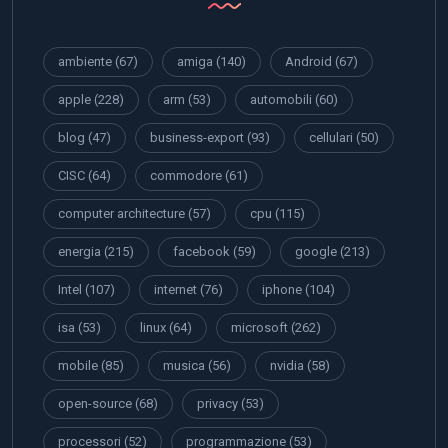
ambiente
(67)
amiga
(140)
Android
(67)
apple
(228)
arm
(53)
automobili
(60)
blog
(47)
business-export
(93)
cellulari
(50)
CISC
(64)
commodore
(61)
computer architecture
(57)
cpu
(115)
energia
(215)
facebook
(59)
google
(213)
Intel
(107)
internet
(76)
iphone
(104)
isa
(53)
linux
(64)
microsoft
(262)
mobile
(85)
musica
(56)
nvidia
(58)
open-source
(68)
privacy
(53)
processori
(52)
programmazione
(53)