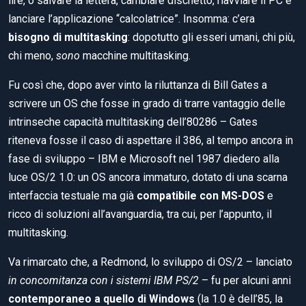
lire, o salvare la lettera, cambiare dischetto, riavviare il PC e
lanciare l’applicazione “calcolatrice”. Insomma: c’era
bisogno di multitasking
: dopotutto gli esseri umani, chi più,
chi meno,
sono
macchine multitasking.
Fu così che, dopo aver vinto la riluttanza di Bill Gates a
scrivere un OS che fosse in grado di trarre vantaggio delle
intrinseche capacità multitasking dell’80286 – Gates
riteneva fosse il caso di aspettare il 386, al tempo ancora in
fase di sviluppo – IBM e Microsoft nel 1987 diedero alla
luce OS/2 1.0: un OS ancora immaturo, dotato di una scarna
interfaccia testuale ma già
compatibile con MS-DOS
e
ricco di soluzioni all’avanguardia, tra cui, per l’appunto, il
multitasking.
Va rimarcato che, a Redmond, lo sviluppo di OS/2 – lanciato
in concomitanza con i sistemi IBM PS/2
– fu per alcuni anni
contemporaneo a quello di Windows
(la 1.0 è dell’85, la