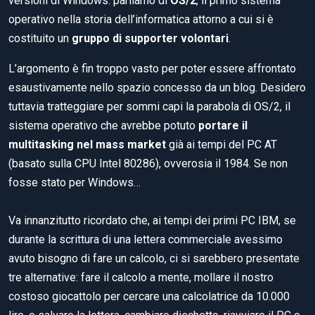
versioni di Windows: parliamo di
OS/2
, il primo sistema
operativo nella storia dell’informatica attorno a cui si è
costituito un
gruppo di supporter volontari
.
L’argomento è fin troppo vasto per poter essere affrontato
esaustivamente nello spazio concesso da un blog. Desidero
tuttavia tratteggiare per sommi capi la parabola di OS/2, il
sistema operativo che avrebbe potuto
portare il
multitasking nel mass market
già ai tempi del PC AT
(basato sulla CPU Intel 80286), ovverosia il 1984. Se non
fosse stato per Windows…
Va innanzitutto ricordato che, ai tempi dei primi PC IBM, se
durante la scrittura di una lettera commerciale avessimo
avuto bisogno di fare un calcolo, ci si sarebbero presentate
tre alternative: fare il calcolo a mente, mollare il nostro
costoso giocattolo per cercare una calcolatrice da 10.000