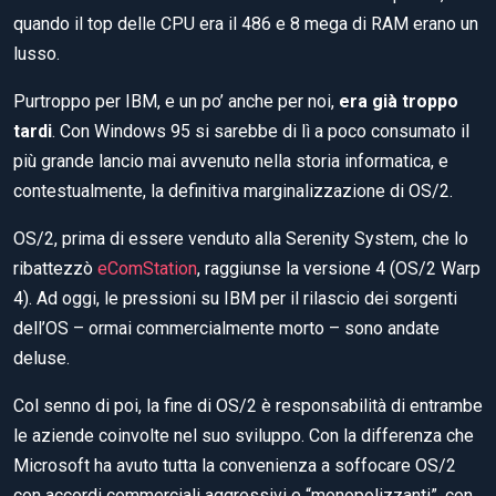
quando il top delle CPU era il 486 e 8 mega di RAM erano un
lusso.
Purtroppo per IBM, e un po’ anche per noi,
era già troppo
tardi
. Con Windows 95 si sarebbe di lì a poco consumato il
più grande lancio mai avvenuto nella storia informatica, e
contestualmente, la definitiva marginalizzazione di OS/2.
OS/2, prima di essere venduto alla Serenity System, che lo
ribattezzò
eComStation
, raggiunse la versione 4 (OS/2 Warp
4). Ad oggi, le pressioni su IBM per il rilascio dei sorgenti
dell’OS – ormai commercialmente morto – sono andate
deluse.
Col senno di poi, la fine di OS/2 è responsabilità di entrambe
le aziende coinvolte nel suo sviluppo. Con la differenza che
Microsoft ha avuto tutta la convenienza a soffocare OS/2
con accordi commerciali aggressivi e “monopolizzanti”, con