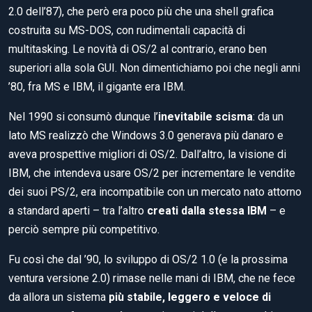
2.0 dell’87), che però era poco più che una shell grafica
costruita su MS-DOS, con rudimentali capacità di
multitasking. Le novità di OS/2 al contrario, erano ben
superiori alla sola GUI. Non dimentichiamo poi che negli anni
’80, fra MS e IBM, il gigante era IBM.
Nel 1990 si consumò dunque l’
inevitabile scisma
: da un
lato MS realizzò che Windows 3.0 generava più danaro e
aveva prospettive migliori di OS/2. Dall’altro, la visione di
IBM, che intendeva usare OS/2 per incrementare le vendite
dei suoi PS/2, era incompatibile con un mercato nato attorno
a standard aperti – tra l’altro
creati dalla stessa IBM
– e
perciò sempre più competitivo.
Fu così che dal ’90, lo sviluppo di OS/2 1.0 (e la prossima
ventura versione 2.0) rimase nelle mani di IBM, che ne fece
da allora un sistema
più stabile, leggero e veloce di