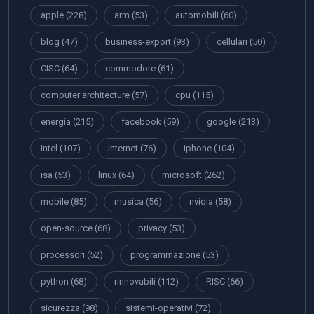
apple
(228)
arm
(53)
automobili
(60)
blog
(47)
business-export
(93)
cellulari
(50)
CISC
(64)
commodore
(61)
computer architecture
(57)
cpu
(115)
energia
(215)
facebook
(59)
google
(213)
Intel
(107)
internet
(76)
iphone
(104)
isa
(53)
linux
(64)
microsoft
(262)
mobile
(85)
musica
(56)
nvidia
(58)
open-source
(68)
privacy
(53)
processori
(52)
programmazione
(53)
python
(68)
rinnovabili
(112)
RISC
(66)
sicurezza
(98)
sistemi-operativi
(72)