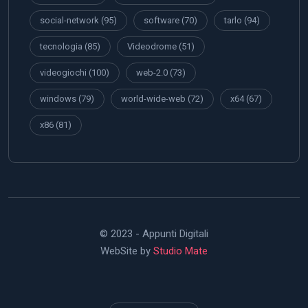
social-network
(95)
software
(70)
tarlo
(94)
tecnologia
(85)
Videodrome
(51)
videogiochi
(100)
web-2.0
(73)
windows
(79)
world-wide-web
(72)
x64
(67)
x86
(81)
© 2023 - Appunti Digitali
WebSite by
Studio Mate