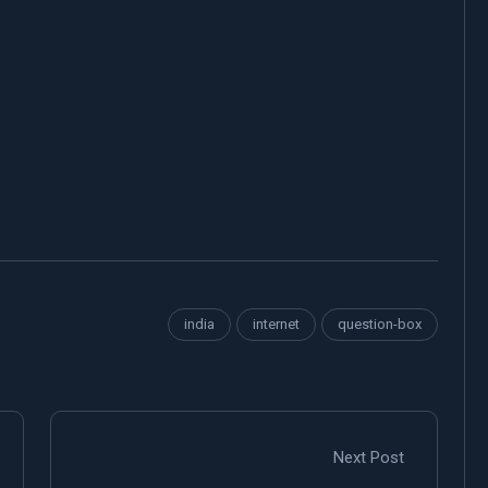
india
internet
question-box
Next Post