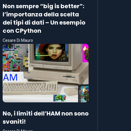
Non sempre “big is better”:
l’importanza della scelta
dei tipi di dati – Un esempio
con CPython
Cesare Di Mauro
No, i limiti dell’HAM non sono
svaniti!