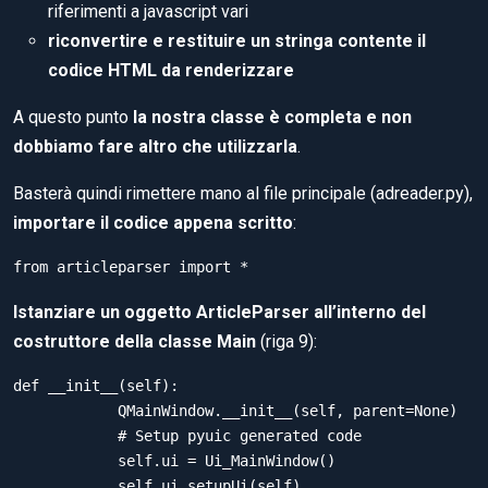
riferimenti a javascript vari
riconvertire e restituire un stringa contente il
codice HTML da renderizzare
A questo punto
la nostra classe è completa e non
dobbiamo fare altro che utilizzarla
.
Basterà quindi rimettere mano al file principale (adreader.py),
importare il codice appena scritto
:
Istanziare un oggetto ArticleParser all’interno del
costruttore della classe Main
(riga 9):
def __init__(self):

	    QMainWindow.__init__(self, parent=None)

	    # Setup pyuic generated code

	    self.ui = Ui_MainWindow()

	    self.ui.setupUi(self)
