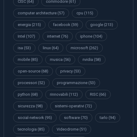
CISC
(64)
commodore
(61)
computer architecture
(57)
cpu
(115)
energia
(215)
facebook
(59)
google
(213)
Intel
(107)
internet
(76)
iphone
(104)
isa
(53)
linux
(64)
microsoft
(262)
mobile
(85)
musica
(56)
nvidia
(58)
open-source
(68)
privacy
(53)
processori
(52)
programmazione
(53)
python
(68)
rinnovabili
(112)
RISC
(66)
sicurezza
(98)
sistemi-operativi
(72)
social-network
(95)
software
(70)
tarlo
(94)
tecnologia
(85)
Videodrome
(51)