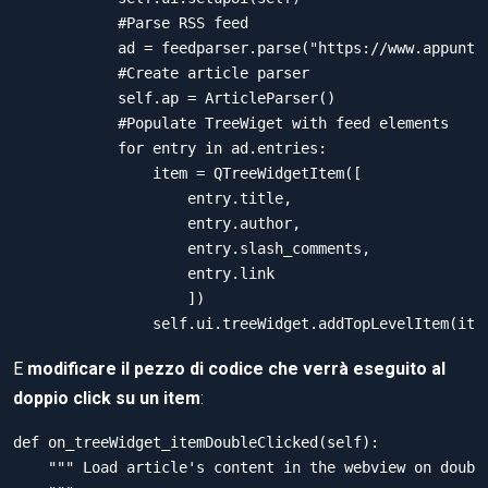
	    #Parse RSS feed

	    ad = feedparser.parse("https://www.appuntidigitali.it/feed")

	    #Create article parser

	    self.ap = ArticleParser()

	    #Populate TreeWiget with feed elements

	    for entry in ad.entries:

	        item = QTreeWidgetItem([

	            entry.title,

	            entry.author,

	            entry.slash_comments,

	            entry.link

	            ])

E
modificare il pezzo di codice che verrà eseguito al
doppio click su un item
:
def on_treeWidget_itemDoubleClicked(self):

    """ Load article's content in the webview on double