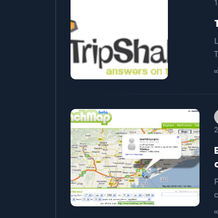
1
L
T
2
F
c