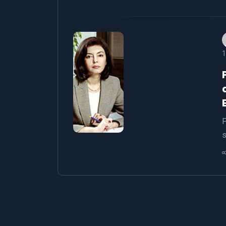
1
P
s