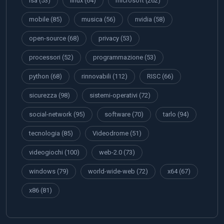
isa
(53)
linux
(64)
microsoft
(262)
mobile
(85)
musica
(56)
nvidia
(58)
open-source
(68)
privacy
(53)
processori
(52)
programmazione
(53)
python
(68)
rinnovabili
(112)
RISC
(66)
sicurezza
(98)
sistemi-operativi
(72)
social-network
(95)
software
(70)
tarlo
(94)
tecnologia
(85)
Videodrome
(51)
videogiochi
(100)
web-2.0
(73)
windows
(79)
world-wide-web
(72)
x64
(67)
x86
(81)