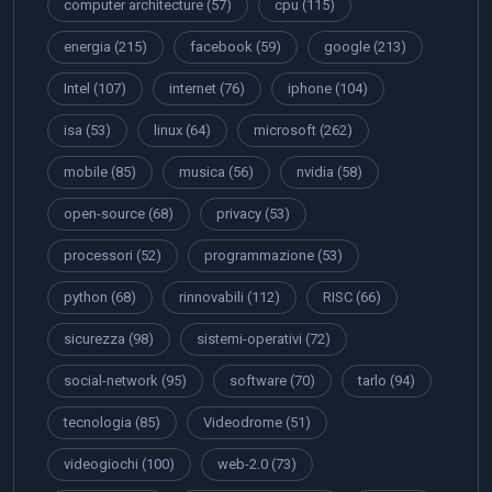
computer architecture
(57)
cpu
(115)
energia
(215)
facebook
(59)
google
(213)
Intel
(107)
internet
(76)
iphone
(104)
isa
(53)
linux
(64)
microsoft
(262)
mobile
(85)
musica
(56)
nvidia
(58)
open-source
(68)
privacy
(53)
processori
(52)
programmazione
(53)
python
(68)
rinnovabili
(112)
RISC
(66)
sicurezza
(98)
sistemi-operativi
(72)
social-network
(95)
software
(70)
tarlo
(94)
tecnologia
(85)
Videodrome
(51)
videogiochi
(100)
web-2.0
(73)