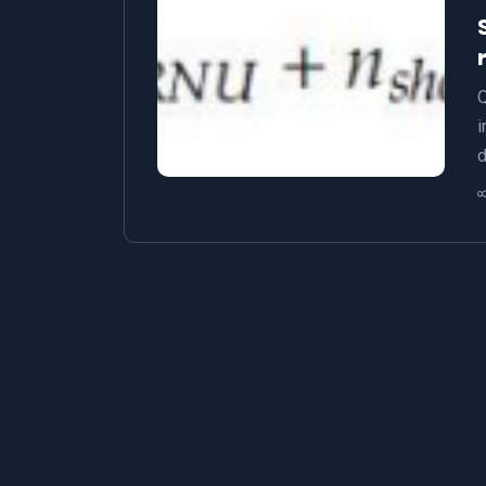
Q
i
d