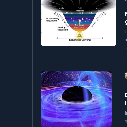
1
U
n
1
I
q