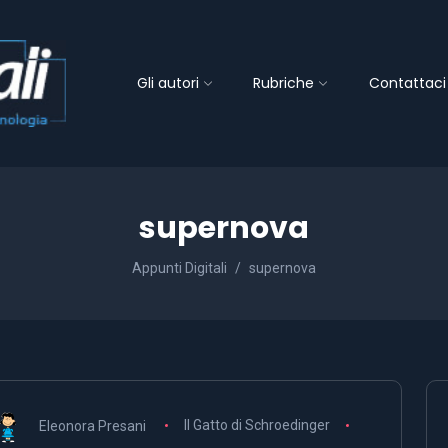
Gli autori
Rubriche
Contattaci
supernova
Appunti Digitali
supernova
Eleonora Presani
Il Gatto di Schroedinger