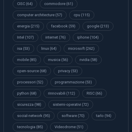
CISC
(64)
commodore
(61)
computer architecture
(57)
cpu
(115)
energia
(215)
facebook
(59)
google
(213)
Intel
(107)
internet
(76)
iphone
(104)
isa
(53)
linux
(64)
microsoft
(262)
mobile
(85)
musica
(56)
nvidia
(58)
open-source
(68)
privacy
(53)
processori
(52)
programmazione
(53)
python
(68)
rinnovabili
(112)
RISC
(66)
sicurezza
(98)
sistemi-operativi
(72)
social-network
(95)
software
(70)
tarlo
(94)
tecnologia
(85)
Videodrome
(51)