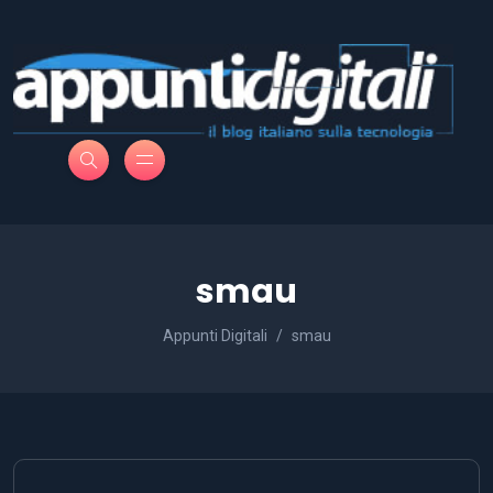
smau
Appunti Digitali
smau