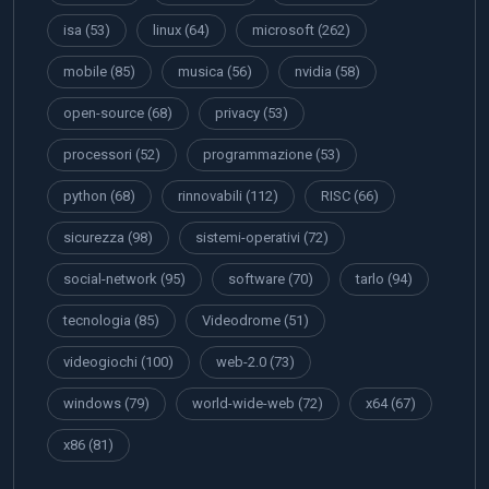
isa
(53)
linux
(64)
microsoft
(262)
mobile
(85)
musica
(56)
nvidia
(58)
open-source
(68)
privacy
(53)
processori
(52)
programmazione
(53)
python
(68)
rinnovabili
(112)
RISC
(66)
sicurezza
(98)
sistemi-operativi
(72)
social-network
(95)
software
(70)
tarlo
(94)
tecnologia
(85)
Videodrome
(51)
videogiochi
(100)
web-2.0
(73)
windows
(79)
world-wide-web
(72)
x64
(67)
x86
(81)