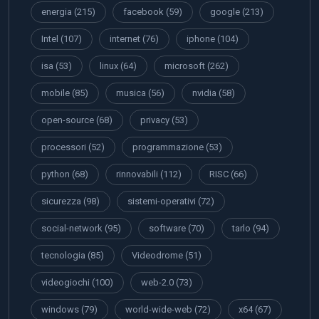
energia
(215)
facebook
(59)
google
(213)
Intel
(107)
internet
(76)
iphone
(104)
isa
(53)
linux
(64)
microsoft
(262)
mobile
(85)
musica
(56)
nvidia
(58)
open-source
(68)
privacy
(53)
processori
(52)
programmazione
(53)
python
(68)
rinnovabili
(112)
RISC
(66)
sicurezza
(98)
sistemi-operativi
(72)
social-network
(95)
software
(70)
tarlo
(94)
tecnologia
(85)
Videodrome
(51)
videogiochi
(100)
web-2.0
(73)
windows
(79)
world-wide-web
(72)
x64
(67)