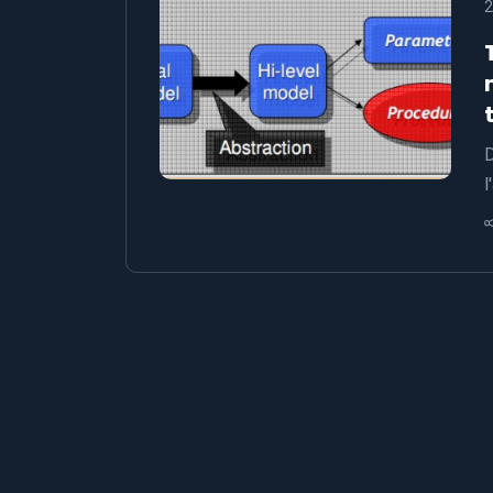
2
D
l