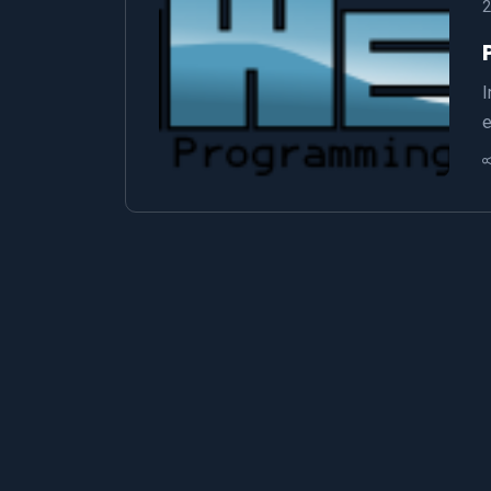
2
I
e