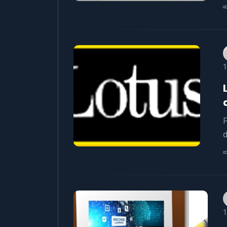
1
P
d
1