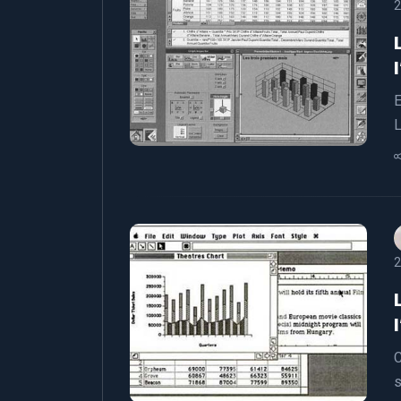
2
E
L
2
C
s