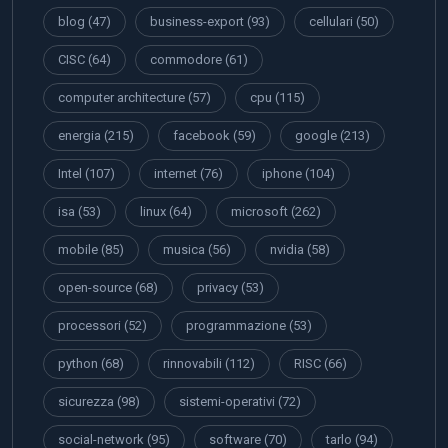
blog
(47)
business-export
(93)
cellulari
(50)
CISC
(64)
commodore
(61)
computer architecture
(57)
cpu
(115)
energia
(215)
facebook
(59)
google
(213)
Intel
(107)
internet
(76)
iphone
(104)
isa
(53)
linux
(64)
microsoft
(262)
mobile
(85)
musica
(56)
nvidia
(58)
open-source
(68)
privacy
(53)
processori
(52)
programmazione
(53)
python
(68)
rinnovabili
(112)
RISC
(66)
sicurezza
(98)
sistemi-operativi
(72)
social-network
(95)
software
(70)
tarlo
(94)