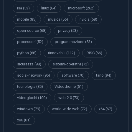
isa
(53)
linux
(64)
microsoft
(262)
mobile
(85)
musica
(56)
nvidia
(58)
open-source
(68)
privacy
(53)
processori
(52)
programmazione
(53)
python
(68)
rinnovabili
(112)
RISC
(66)
sicurezza
(98)
sistemi-operativi
(72)
social-network
(95)
software
(70)
tarlo
(94)
tecnologia
(85)
Videodrome
(51)
videogiochi
(100)
web-2.0
(73)
windows
(79)
world-wide-web
(72)
x64
(67)
x86
(81)