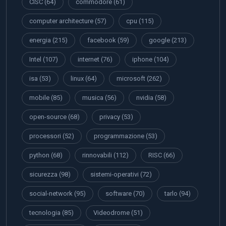
CISC
(64)
commodore
(61)
computer architecture
(57)
cpu
(115)
energia
(215)
facebook
(59)
google
(213)
Intel
(107)
internet
(76)
iphone
(104)
isa
(53)
linux
(64)
microsoft
(262)
mobile
(85)
musica
(56)
nvidia
(58)
open-source
(68)
privacy
(53)
processori
(52)
programmazione
(53)
python
(68)
rinnovabili
(112)
RISC
(66)
sicurezza
(98)
sistemi-operativi
(72)
social-network
(95)
software
(70)
tarlo
(94)
tecnologia
(85)
Videodrome
(51)