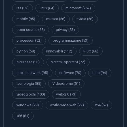
isa
(53)
linux
(64)
microsoft
(262)
mobile
(85)
musica
(56)
nvidia
(58)
open-source
(68)
privacy
(53)
processori
(52)
programmazione
(53)
python
(68)
rinnovabili
(112)
RISC
(66)
sicurezza
(98)
sistemi-operativi
(72)
social-network
(95)
software
(70)
tarlo
(94)
tecnologia
(85)
Videodrome
(51)
videogiochi
(100)
web-2.0
(73)
windows
(79)
world-wide-web
(72)
x64
(67)
x86
(81)