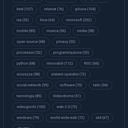
Intel
(107)
internet
(76)
iphone
(104)
isa
(53)
linux
(64)
microsoft
(262)
mobile
(85)
musica
(56)
nvidia
(58)
open-source
(68)
privacy
(53)
processori
(52)
programmazione
(53)
python
(68)
rinnovabili
(112)
RISC
(66)
sicurezza
(98)
sistemi-operativi
(72)
social-network
(95)
software
(70)
tarlo
(94)
tecnologia
(85)
Videodrome
(51)
videogiochi
(100)
web-2.0
(73)
windows
(79)
world-wide-web
(72)
x64
(67)