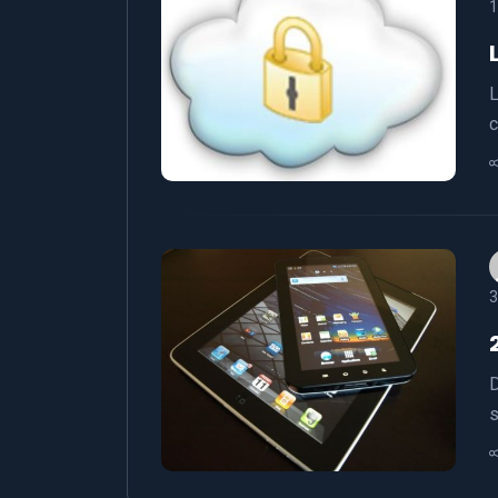
1
L
c
3
D
s