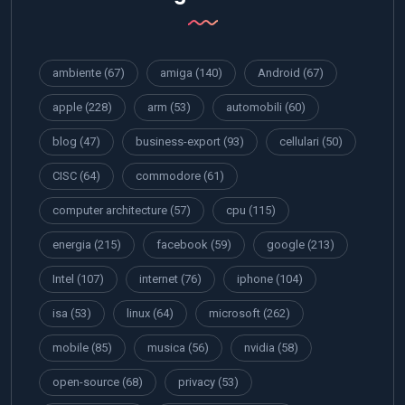
ambiente
(67)
amiga
(140)
Android
(67)
apple
(228)
arm
(53)
automobili
(60)
blog
(47)
business-export
(93)
cellulari
(50)
CISC
(64)
commodore
(61)
computer architecture
(57)
cpu
(115)
energia
(215)
facebook
(59)
google
(213)
Intel
(107)
internet
(76)
iphone
(104)
isa
(53)
linux
(64)
microsoft
(262)
mobile
(85)
musica
(56)
nvidia
(58)
open-source
(68)
privacy
(53)