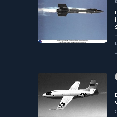
8
T
f
1
Q