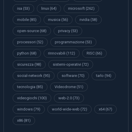
isa
(53)
linux
(64)
microsoft
(262)
mobile
(85)
musica
(56)
nvidia
(58)
open-source
(68)
privacy
(53)
processori
(52)
programmazione
(53)
python
(68)
rinnovabili
(112)
RISC
(66)
sicurezza
(98)
sistemi-operativi
(72)
social-network
(95)
software
(70)
tarlo
(94)
tecnologia
(85)
Videodrome
(51)
videogiochi
(100)
web-2.0
(73)
windows
(79)
world-wide-web
(72)
x64
(67)
x86
(81)