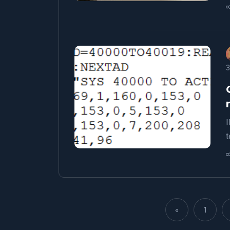
3
I
t
«
1