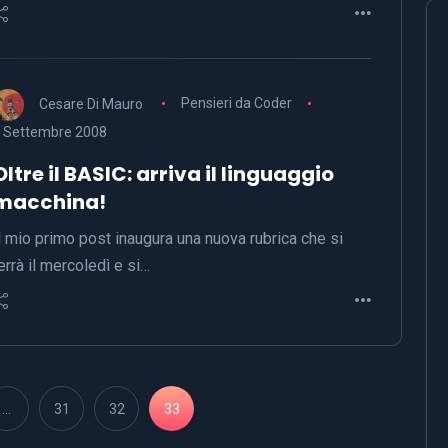
Cesare Di Mauro
Pensieri da Coder
 Settembre 2008
Oltre il BASIC: arriva il linguaggio
macchina!
l mio primo post inaugura una nuova rubrica che si
errà il mercoledì e si…
…
31
32
33