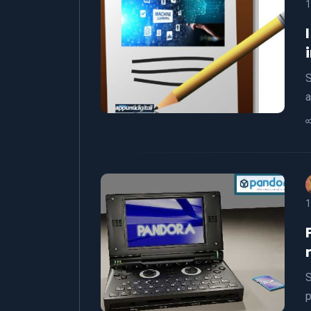
1
S
a
1
S
p