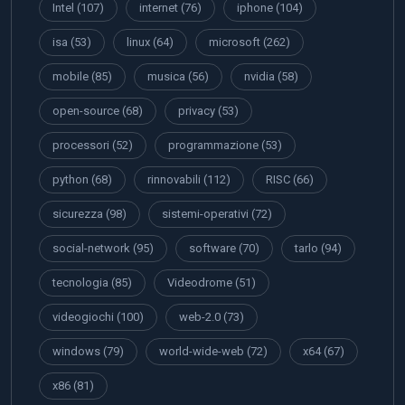
Intel
(107)
internet
(76)
iphone
(104)
isa
(53)
linux
(64)
microsoft
(262)
mobile
(85)
musica
(56)
nvidia
(58)
open-source
(68)
privacy
(53)
processori
(52)
programmazione
(53)
python
(68)
rinnovabili
(112)
RISC
(66)
sicurezza
(98)
sistemi-operativi
(72)
social-network
(95)
software
(70)
tarlo
(94)
tecnologia
(85)
Videodrome
(51)
videogiochi
(100)
web-2.0
(73)
windows
(79)
world-wide-web
(72)
x64
(67)
x86
(81)